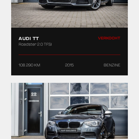
AUDI TT
VERKOCHT
Roadster 2.0 TFSI
108.290 KM
2015
BENZINE