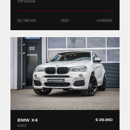
Xdrive30e
82.796 KM
2021
HYBRIDE
BMW X4
€ 29.950
M40i