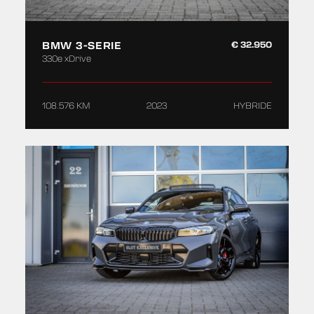
BMW 3-SERIE
€ 32.950
330e xDrive
108.576 KM
2023
HYBRIDE