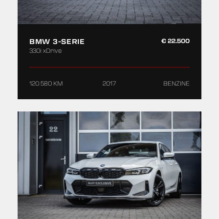
BMW 3-SERIE
€ 22.500
330i xDrive
120.580 KM
2017
BENZINE