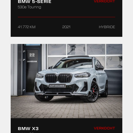
BMW 5-SERIE
VERKOCHT
530e Touring
41.772 KM
2021
HYBRIDE
BMW X3
VERKOCHT