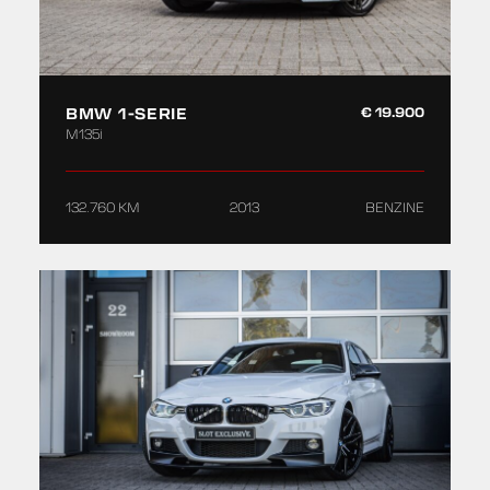
BMW 1-SERIE
€ 19.900
M135i
132.760 KM
2013
BENZINE