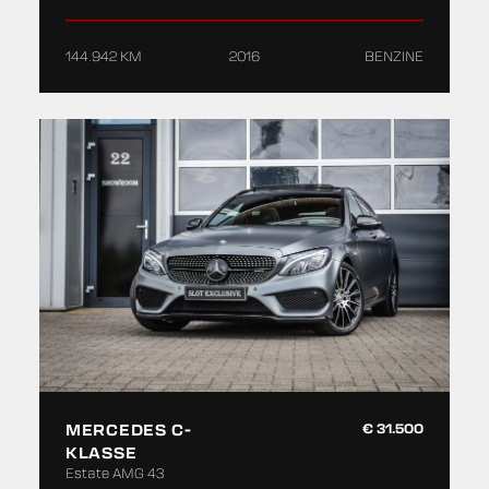
144.942 KM
2016
BENZINE
MERCEDES C-
€ 31.500
KLASSE
Estate AMG 43