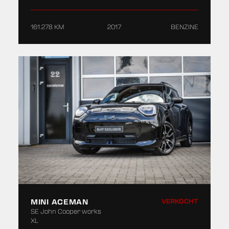
161.278 KM
2017
BENZINE
MINI ACEMAN
VERKOCHT
SE John Cooper works
XL