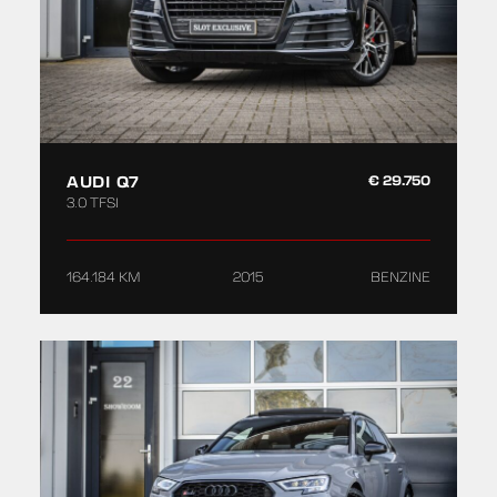
AUDI Q7
€ 29.750
3.0 TFSI
164.184 KM
2015
BENZINE