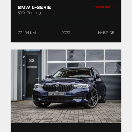
BMW 5-SERIE
VERKOCHT
530e Touring
77.454 KM
2022
HYBRIDE