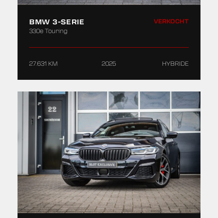
BMW 3-SERIE
VERKOCHT
330e Touring
27.631 KM
2025
HYBRIDE