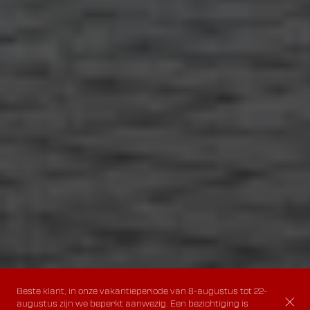
Beste klant, in onze vakantieperiode van 8-augustus tot 22-
augustus zijn we beperkt aanwezig. Een bezichtiging is