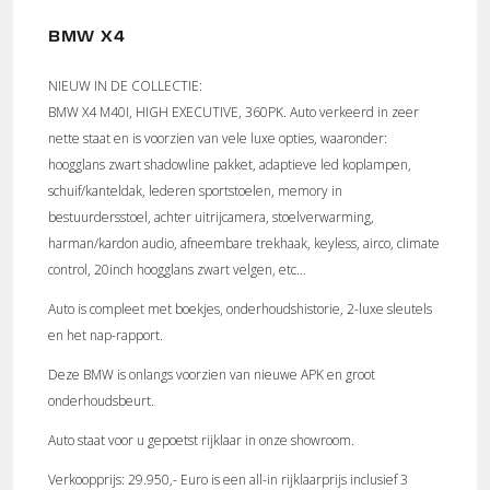
BMW X4
NIEUW IN DE COLLECTIE:
BMW X4 M40I, HIGH EXECUTIVE, 360PK. Auto verkeerd in zeer
nette staat en is voorzien van vele luxe opties, waaronder:
hoogglans zwart shadowline pakket, adaptieve led koplampen,
schuif/kanteldak, lederen sportstoelen, memory in
bestuurdersstoel, achter uitrijcamera, stoelverwarming,
harman/kardon audio, afneembare trekhaak, keyless, airco, climate
control, 20inch hoogglans zwart velgen, etc…
Auto is compleet met boekjes, onderhoudshistorie, 2-luxe sleutels
en het nap-rapport.
Deze BMW is onlangs voorzien van nieuwe APK en groot
onderhoudsbeurt.
Auto staat voor u gepoetst rijklaar in onze showroom.
Verkoopprijs: 29.950,- Euro is een all-in rijklaarprijs inclusief 3