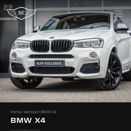
Home
/
Aanbod
/
BMW X4
BMW X4