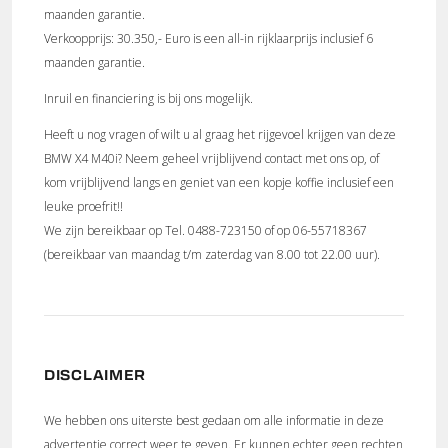
maanden garantie.
Verkoopprijs: 30.350,- Euro is een all-in rijklaarprijs inclusief 6
maanden garantie.
Inruil en financiering is bij ons mogelijk.
Heeft u nog vragen of wilt u al graag het rijgevoel krijgen van deze
BMW X4 M40i? Neem geheel vrijblijvend contact met ons op, of
kom vrijblijvend langs en geniet van een kopje koffie inclusief een
leuke proefrit!!
We zijn bereikbaar op Tel. 0488-723150 of op 06-55718367
(bereikbaar van maandag t/m zaterdag van 8.00 tot 22.00 uur).
DISCLAIMER
We hebben ons uiterste best gedaan om alle informatie in deze
advertentie correct weer te geven. Er kunnen echter geen rechten