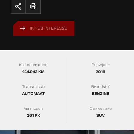
IK HEB INTERESSE
Kilometerstand
Bouwjaar
144.942 KM
2016
Transmissie
Brandstof
AUTOMAAT
BENZINE
Vermogen
Carrosserie
361 PK
SUV