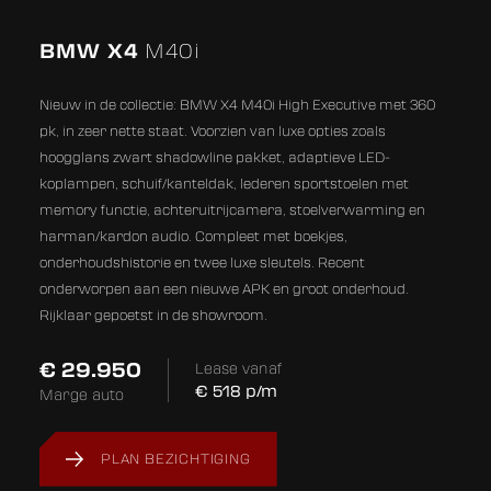
Alle foto's (59)
BMW X4
M40i
Nieuw in de collectie: BMW X4 M40i High Executive met 360
pk, in zeer nette staat. Voorzien van luxe opties zoals
hoogglans zwart shadowline pakket, adaptieve LED-
koplampen, schuif/kanteldak, lederen sportstoelen met
memory functie, achteruitrijcamera, stoelverwarming en
harman/kardon audio. Compleet met boekjes,
onderhoudshistorie en twee luxe sleutels. Recent
onderworpen aan een nieuwe APK en groot onderhoud.
Rijklaar gepoetst in de showroom.
€ 29.950
Lease vanaf
€
518
p/m
Marge auto
PLAN BEZICHTIGING