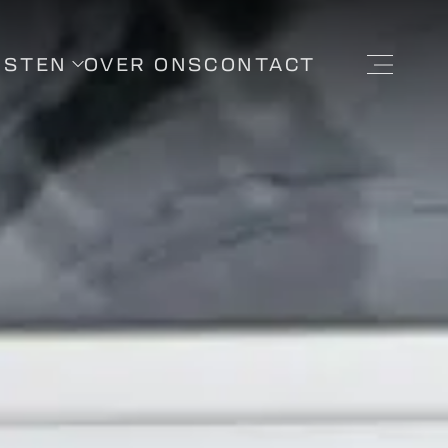
NSTEN
OVER ONS
CONTACT