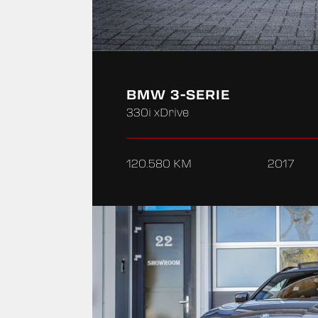
BMW 3-SERIE
330i xDrive
120.580 KM
2017