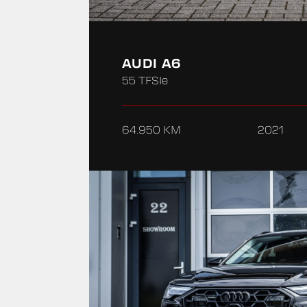
AUDI A6
55 TFSIe
64.950 KM
2021